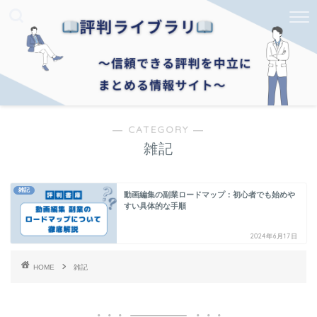
― CATEGORY ―
雑記
雑記
動画編集の副業ロードマップ：初心者でも始めや
すい具体的な手順
2024年6月17日
HOME
雑記